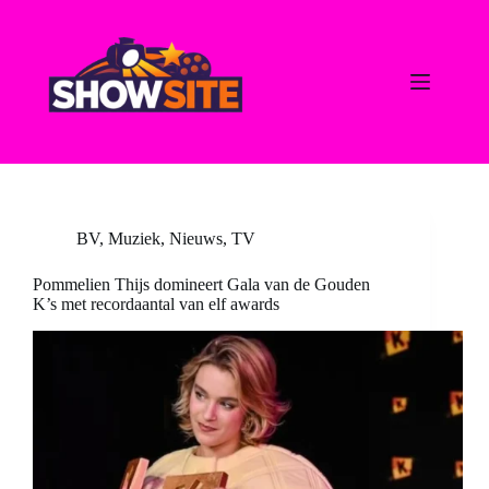
Ga
naar
de
inhoud
BV
,
Muziek
,
Nieuws
,
TV
Pommelien Thijs domineert Gala van de Gouden
K’s met recordaantal van elf awards