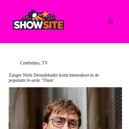
Ga
naar
de
inhoud
Celebrities
,
TV
Zanger Niels Destadsbader komt binnenkort in de
populaire tv-serie ‘Thuis’