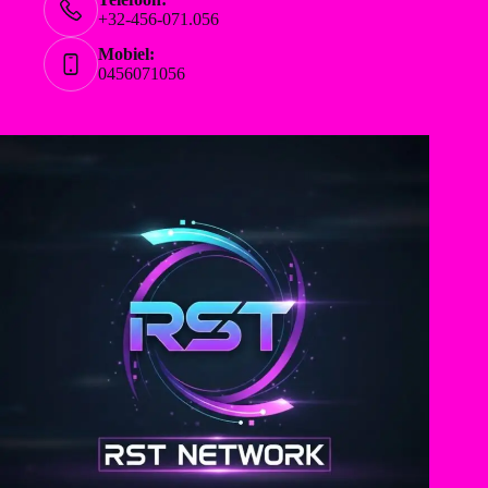
+32-456-071.056
Mobiel:
0456071056