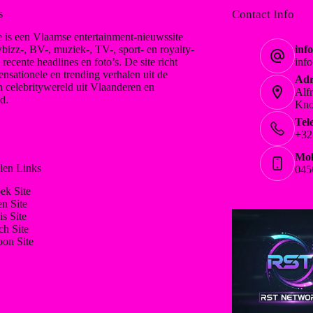
s
Contact Info
 is een Vlaamse entertainment-nieuwssite
bizz-, BV-, muziek-, TV-, sport- en royalty-
inf
, recente headlines en foto’s. De site richt
inf
ensationele en trending verhalen uit de
Adr
n celebritywereld uit Vlaanderen en
Alf
d.
Kno
Tel
+32
Mob
len Links
045
ek Site
en Site
is Site
ch Site
on Site