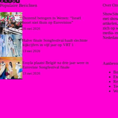
Populaire Berichten
Over On
ShowSite
Duizend betogers in Wenen: “Israël
met show
hoort niet thuis op Eurovision”
artikelen
zich op s
16 mei 2026
media- e
Nederlan
Halve finale Songfestival haalt slechtste
kijkcijfers in vijf jaar op VRT 1
13 mei 2026
Essyla plaatst België na drie jaar weer in
Aanbevo
Eurovisie Songfestival finale
Bo
13 mei 2026
Et
Re
Te
Wo