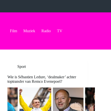
Ga
naar
de
inhoud
Film
Muziek
Radio
TV
Sport
Wie is Sébastien Ledure, ‘dealmaker’ achter
toptransfer van Remco Evenepoel?