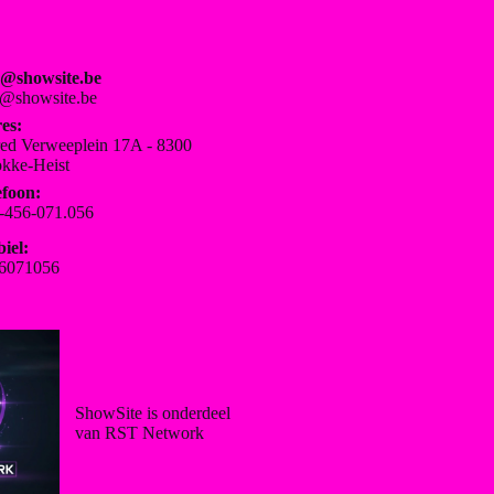
o@showsite.be
o@showsite.be
es:
red Verweeplein 17A - 8300
kke-Heist
efoon:
-456-071.056
iel:
6071056
ShowSite is onderdeel
van RST Network