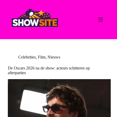
Ga
naar
de
inhoud
Celebrities
,
Film
,
Nieuws
De Oscars 2026 na de show: acteurs schitteren op
afterparties