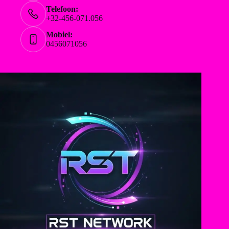
Telefoon:
+32-456-071.056
Mobiel:
0456071056