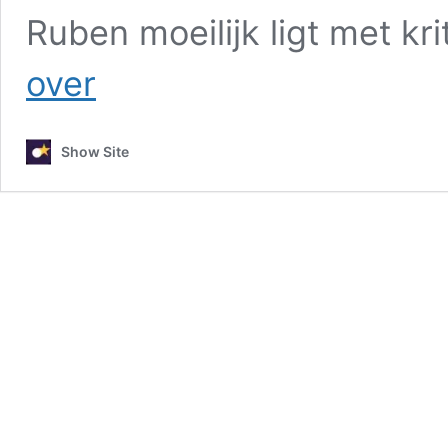
Ruben moeilijk ligt met kr
Ruben
over
Van
Gucht
botst
Show Site
opnieuw
met
MasterChef-
jury:
“Hij
wordt
boos”