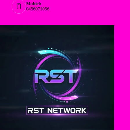
Mobiel:
0456071056