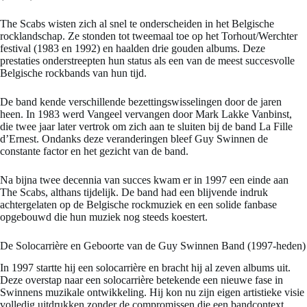
The Scabs wisten zich al snel te onderscheiden in het Belgische
rocklandschap. Ze stonden tot tweemaal toe op het Torhout/Werchter
festival (1983 en 1992) en haalden drie gouden albums. Deze
prestaties onderstreepten hun status als een van de meest succesvolle
Belgische rockbands van hun tijd.
De band kende verschillende bezettingswisselingen door de jaren
heen. In 1983 werd Vangeel vervangen door Mark Lakke Vanbinst,
die twee jaar later vertrok om zich aan te sluiten bij de band La Fille
d’Ernest. Ondanks deze veranderingen bleef Guy Swinnen de
constante factor en het gezicht van de band.
Na bijna twee decennia van succes kwam er in 1997 een einde aan
The Scabs, althans tijdelijk. De band had een blijvende indruk
achtergelaten op de Belgische rockmuziek en een solide fanbase
opgebouwd die hun muziek nog steeds koestert.
De Solocarrière en Geboorte van de Guy Swinnen Band (1997-heden)
In 1997 startte hij een solocarrière en bracht hij al zeven albums uit.
Deze overstap naar een solocarrière betekende een nieuwe fase in
Swinnens muzikale ontwikkeling. Hij kon nu zijn eigen artistieke visie
volledig uitdrukken zonder de compromissen die een bandcontext