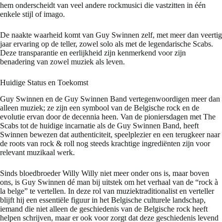
hem onderscheidt van veel andere rockmusici die vastzitten in één
enkele stijl of imago.
De naakte waarheid komt van Guy Swinnen zelf, met meer dan veertig
jaar ervaring op de teller, zowel solo als met de legendarische Scabs.
Deze transparantie en eerlijkheid zijn kenmerkend voor zijn
benadering van zowel muziek als leven.
Huidige Status en Toekomst
Guy Swinnen en de Guy Swinnen Band vertegenwoordigen meer dan
alleen muziek; ze zijn een symbool van de Belgische rock en de
evolutie ervan door de decennia heen. Van de pioniersdagen met The
Scabs tot de huidige incarnatie als de Guy Swinnen Band, heeft
Swinnen bewezen dat authenticiteit, speelplezier en een terugkeer naar
de roots van rock & roll nog steeds krachtige ingrediënten zijn voor
relevant muzikaal werk.
Sinds bloedbroeder Willy Willy niet meer onder ons is, maar boven
ons, is Guy Swinnen dé man bij uitstek om het verhaal van de “rock à
la belge” te vertellen. In deze rol van muziektraditionalist en verteller
blijft hij een essentiële figuur in het Belgische culturele landschap,
iemand die niet alleen de geschiedenis van de Belgische rock heeft
helpen schrijven, maar er ook voor zorgt dat deze geschiedenis levend