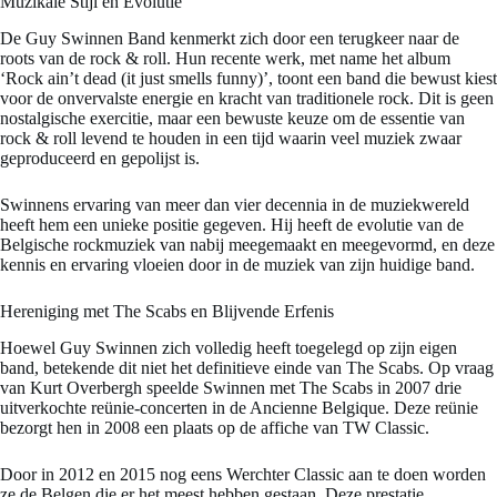
Muzikale Stijl en Evolutie
De Guy Swinnen Band kenmerkt zich door een terugkeer naar de
roots van de rock & roll. Hun recente werk, met name het album
‘Rock ain’t dead (it just smells funny)’, toont een band die bewust kiest
voor de onvervalste energie en kracht van traditionele rock. Dit is geen
nostalgische exercitie, maar een bewuste keuze om de essentie van
rock & roll levend te houden in een tijd waarin veel muziek zwaar
geproduceerd en gepolijst is.
Swinnens ervaring van meer dan vier decennia in de muziekwereld
heeft hem een unieke positie gegeven. Hij heeft de evolutie van de
Belgische rockmuziek van nabij meegemaakt en meegevormd, en deze
kennis en ervaring vloeien door in de muziek van zijn huidige band.
Hereniging met The Scabs en Blijvende Erfenis
Hoewel Guy Swinnen zich volledig heeft toegelegd op zijn eigen
band, betekende dit niet het definitieve einde van The Scabs. Op vraag
van Kurt Overbergh speelde Swinnen met The Scabs in 2007 drie
uitverkochte reünie-concerten in de Ancienne Belgique. Deze reünie
bezorgt hen in 2008 een plaats op de affiche van TW Classic.
Door in 2012 en 2015 nog eens Werchter Classic aan te doen worden
ze de Belgen die er het meest hebben gestaan. Deze prestatie