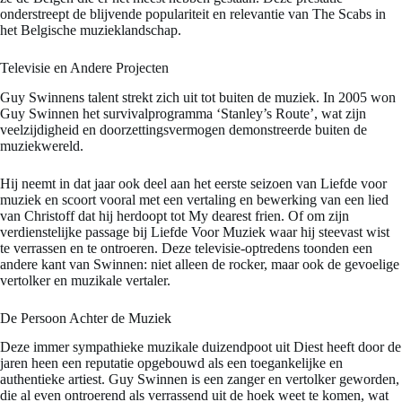
onderstreept de blijvende populariteit en relevantie van The Scabs in
het Belgische muzieklandschap.
Televisie en Andere Projecten
Guy Swinnens talent strekt zich uit tot buiten de muziek. In 2005 won
Guy Swinnen het survivalprogramma ‘Stanley’s Route’, wat zijn
veelzijdigheid en doorzettingsvermogen demonstreerde buiten de
muziekwereld.
Hij neemt in dat jaar ook deel aan het eerste seizoen van Liefde voor
muziek en scoort vooral met een vertaling en bewerking van een lied
van Christoff dat hij herdoopt tot My dearest frien. Of om zijn
verdienstelijke passage bij Liefde Voor Muziek waar hij steevast wist
te verrassen en te ontroeren. Deze televisie-optredens toonden een
andere kant van Swinnen: niet alleen de rocker, maar ook de gevoelige
vertolker en muzikale vertaler.
De Persoon Achter de Muziek
Deze immer sympathieke muzikale duizendpoot uit Diest heeft door de
jaren heen een reputatie opgebouwd als een toegankelijke en
authentieke artiest. Guy Swinnen is een zanger en vertolker geworden,
die al even ontroerend als verrassend uit de hoek weet te komen, wat