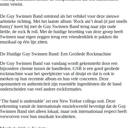
soms vereist.
De Guy Swinnen Band ontstond als het vehikel voor deze nieuwe
artistieke richting. Met het laatste album ‘Rock ain’t dead (it just smells
funny)’ keert hij met de Guy Swinnen Band terug naar zijn oude
liefde, de rock & roll. Met de huidige bezetting van deze groep heeft
Swinnen naar eigen zeggen terug een vriendenkliek te pakken die
muzikaal op één lijn zitten.
De Huidige Guy Swinnen Band: Een Geoliede Rockmachine
De Guy Swinnen Band van vandaag wordt gekenmerkt door een
bijzondere chemie tussen de bandleden. GSB is een goed geoliede
rockmachine waar het speelplezier van af druipt en dat is ook te
merken op hun recentste album en hun vele concerten. Deze
spontaniteit en authenticiteit zijn essentiële ingrediënten die de band
onderscheiden van veel andere rockformaties.
‘The band is undeniable’ zei een New Yorkse collega ooit. Deze
erkenning vanuit de internationale muziekwereld bevestigt dat de Guy
Swinnen Band niet alleen lokaal, maar ook internationaal respect heeft
verworven voor hun muzikale kwaliteiten.