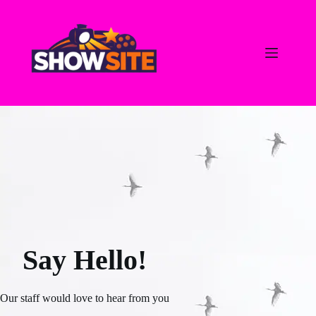
Ga
naar
de
inhoud
Say Hello!
Our staff would love to hear from you