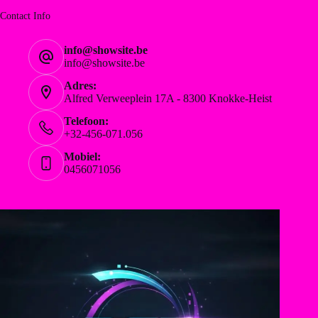
Contact Info
info@showsite.be
info@showsite.be
Adres:
Alfred Verweeplein 17A - 8300 Knokke-Heist
Telefoon:
+32-456-071.056
Mobiel:
0456071056