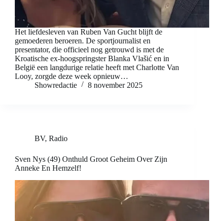
Het liefdesleven van Ruben Van Gucht blijft de
gemoederen beroeren. De sportjournalist en
presentator, die officieel nog getrouwd is met de
Kroatische ex-hoogspringster Blanka Vlašić en in
België een langdurige relatie heeft met Charlotte Van
Looy, zorgde deze week opnieuw…
Showredactie
8 november 2025
BV
,
Radio
Sven Nys (49) Onthuld Groot Geheim Over Zijn
Anneke En Hemzelf!