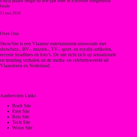
Essyla plaatst België na drie jaar weer in Eurovisie Songfestival
finale
13 mei 2026
Over Ons
ShowSite is een Vlaamse entertainment-nieuwssite met
showbizz-, BV-, muziek-, TV-, sport- en royalty-artikelen,
recente headlines en foto’s. De site richt zich op sensationele
en trending verhalen uit de media- en celebritywereld uit
Vlaanderen en Nederland.
Aanbevolen Links
Boek Site
Eten Site
Reis Site
Tech Site
Woon Site