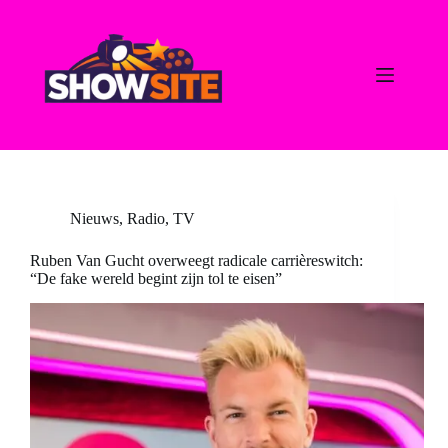
Ga
naar
de
inhoud
Nieuws
,
Radio
,
TV
Ruben Van Gucht overweegt radicale carrièreswitch:
“De fake wereld begint zijn tol te eisen”