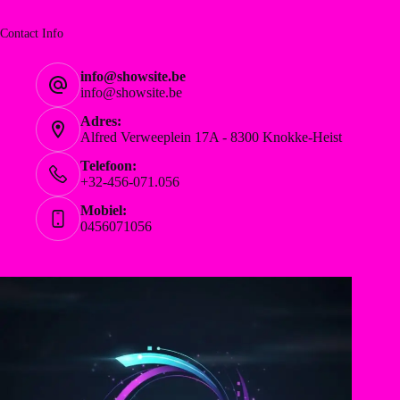
Contact Info
info@showsite.be
info@showsite.be
Adres:
Alfred Verweeplein 17A - 8300 Knokke-Heist
Telefoon:
+32-456-071.056
Mobiel:
0456071056