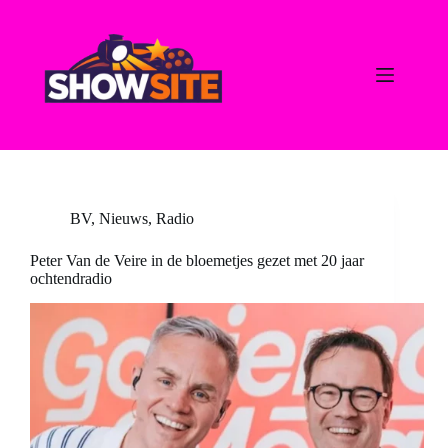
Ga
naar
de
inhoud
BV
,
Nieuws
,
Radio
Peter Van de Veire in de bloemetjes gezet met 20 jaar
ochtendradio