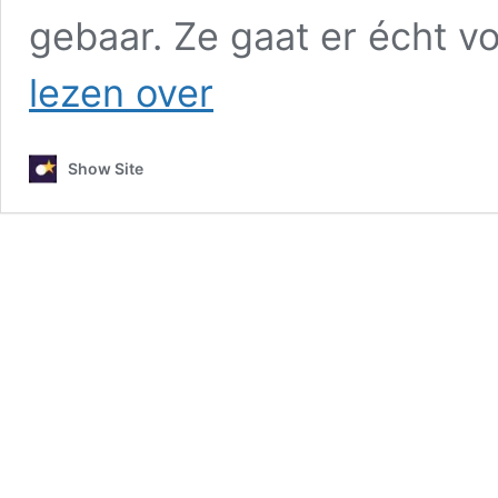
gebaar. Ze gaat er écht vo
Pommelien
lezen over
Thijs
steunt
Artsen
Show Site
Zonder
Grenzen
met
benefietconcert